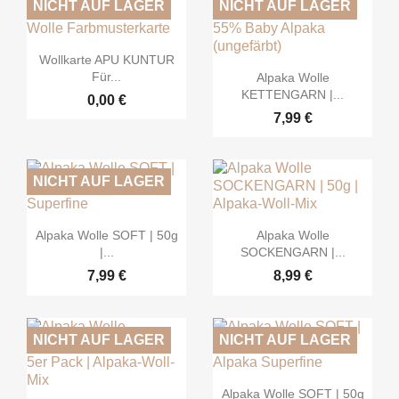
NICHT AUF LAGER
NICHT AUF LAGER

Vorschau
Wollkarte APU KUNTUR

Vorschau
Für...
Alpaka Wolle
KETTENGARN |...
0,00 €
7,99 €
NICHT AUF LAGER


Vorschau
Vorschau
Alpaka Wolle SOFT | 50g
Alpaka Wolle
|...
SOCKENGARN |...
7,99 €
8,99 €
NICHT AUF LAGER
NICHT AUF LAGER

Vorschau
Alpaka Wolle SOFT | 50g