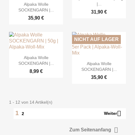

Vorschau
|...
Alpaka Wolle
SOCKENGARN |...
31,90 €
35,90 €
NICHT AUF LAGER

Vorschau
Alpaka Wolle

Vorschau
SOCKENGARN |...
Alpaka Wolle
SOCKENGARN |...
8,99 €
35,90 €
1 - 12 von 14 Artikel(n)

1
Weiter
2

Zum Seitenanfang