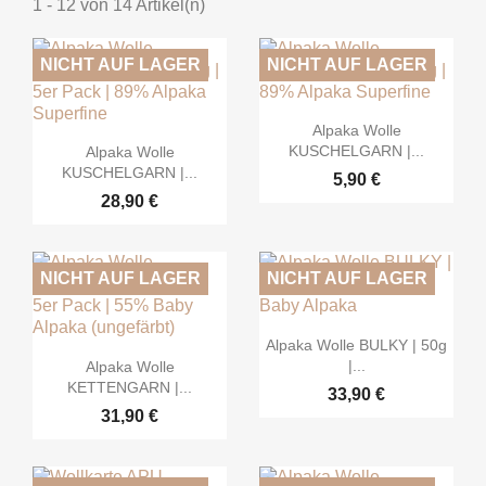
1 - 12 von 14 Artikel(n)
NICHT AUF LAGER
NICHT AUF LAGER

Vorschau
Alpaka Wolle

Vorschau
KUSCHELGARN |...
Alpaka Wolle
KUSCHELGARN |...
5,90 €
28,90 €
NICHT AUF LAGER
NICHT AUF LAGER

Vorschau
Alpaka Wolle BULKY | 50g

Vorschau
|...
Alpaka Wolle
KETTENGARN |...
33,90 €
31,90 €