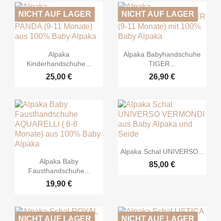
NICHT AUF LAGER
NICHT AUF LAGER


Vorschau
Vorschau
Alpaka
Alpaka Babyhandschuhe
Kinderhandschuhe...
TIGER...
25,00 €
26,90 €

Vorschau
Alpaka Schal UNIVERSO...

Vorschau
Alpaka Baby
85,00 €
Fausthandschuhe...
19,90 €
NICHT AUF LAGER
NICHT AUF LAGER