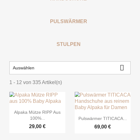
PULSWÄRMER
STULPEN

Auswählen
1 - 12 von 335 Artikel(n)

Vorschau
Alpaka Mütze RIPP Aus

Vorschau
100%...
Pulswärmer TITICACA...
29,00 €
69,00 €