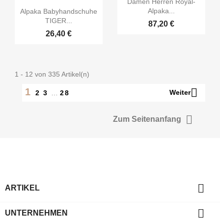
Damen Herren Royal-

Vorschau
Alpaka...
Alpaka Babyhandschuhe
TIGER...
87,20 €
26,40 €
1 - 12 von 335 Artikel(n)

1
Weiter
2
3
…
28

Zum Seitenanfang

ARTIKEL

UNTERNEHMEN