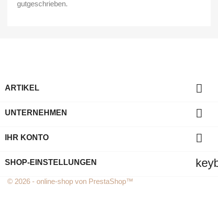
gutgeschrieben.

ARTIKEL

UNTERNEHMEN

IHR KONTO
key
SHOP-EINSTELLUNGEN
© 2026 - online-shop von PrestaShop™